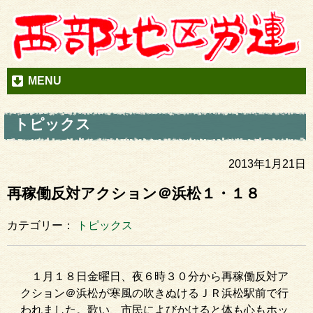
MENU
トピックス
2013年1月21日
再稼働反対アクション＠浜松１・１８
カテゴリー：
トピックス
１月１８日金曜日、夜６時３０分から再稼働反対ア
クション＠浜松が寒風の吹きぬけるＪＲ浜松駅前で行
われました。歌い、市民によびかけると体も心もホッ